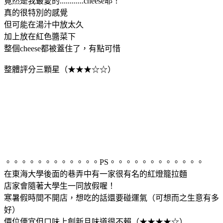
竟然是我最愛的............cheese耶！
真的很特別的感覺
但可能在湯汁中放太久
加上放在紅色醬菜下
整個cheese都被蓋住了，有點可惜
整體評分三顆星（★★★☆☆）
。。。。。。。。。。。。PS。。。。。。。。。。。。
在東海大學後面的巷弄中有一家很有名的紅燈籠拉麵
店家會隨著大學生一同放假喔！
寒暑假時間不開店，想吃的話還要碰運氣（可想而之生意有多
好）
價位便宜但口味上創新且味道很不賴（★★★★☆）