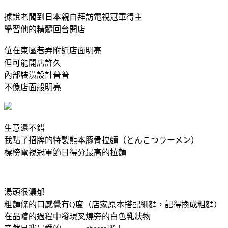
據說老闆到日本親自拜訪電視冠軍得主
學習他的精髓回台開店
位在東區巷弄附近店面明亮
但可能開店許久
內部裝潢設計普普
不像店面般明亮
生意還不錯
我點了招牌的特製熊本豚骨拉麵（とんこつラーメン）
標榜電視冠軍節日得分最高的拉麵
湯頭很濃郁
粗麵條的口感覺有Q度（店家原本搭配細麵，記得換成粗麵）
在品嚐的過程中發現叉燒旁的白色乳狀物