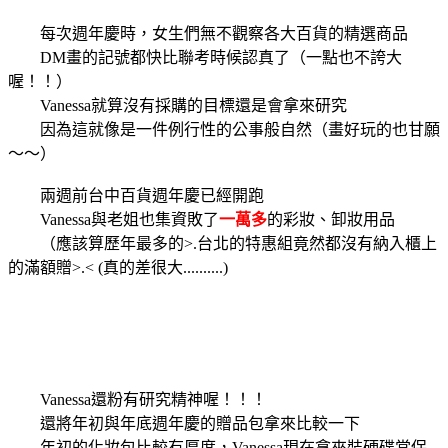
每次週年慶時，女生們無不觀察各大百貨的精選商品
DM畫的記號都快比聯考時候認真了（一點也不誇大
喔！！）
Vanessa就算沒有採購的目標還是會拿來研究
因為這就像是一件例行性的公事般自然（畫好玩的也甘願
～～）
兩週前台中百貨週年慶已經開跑
Vanessa與老姐也集資敗了
一萬多
的彩妝、卸妝用品
（應該算歷年最多的>.台北的特惠組竟然都沒有納入櫃上
的滿額贈>.< (真的差很大..........)
Vanessa還粉有研究精神喔！！！
還將年初與年底週年慶的贈品包拿來比較一下
年初的化妝包比較有厚度，Vanessa現在拿來裝硬碟當保