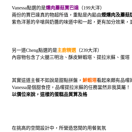
Vanessa點選的是
燻肉蘑菇賈巴達
（199大洋）
兩份的賈巴達真的物超所值，重點是內餡由
煙燻肉及蘑菇
紫色洋蔥的辛嗆與奶醬的味道中和一起，更有加分效果，並
另一道Cheng點選的是
主廚精選
（239大洋）
內容物包含了火腿三明治、酥皮鮮蝦塔、提拉米蘇、蛋塔
其實這道主餐不如說是甜點拼盤，
鮮蝦塔
看起來頗有品嚐
Vanessa是個甜食控，品嚐提拉米蘇的任務當然非我莫屬！
以價位來說，這樣的蛋糕品質算及格
在挑高的空間設計中，所營造悠閒的用餐氣氛