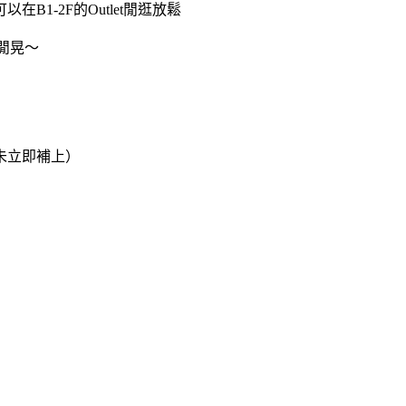
-2F的Outlet閒逛放鬆
閒晃～
未立即補上）