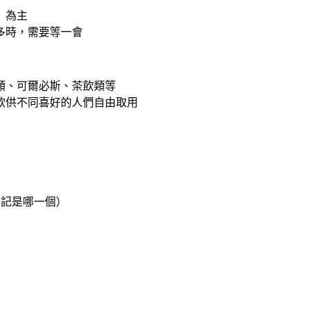
」
為主
多時，需要等一會
類、可爾必斯、茶飲類等
供不同喜好的人們自由取用
忘記是哪一個）