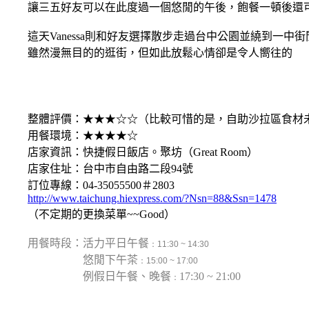
讓三五好友可以在此度過一個悠閒的午後，飽餐一頓後還可以在B1
這天Vanessa則和好友選擇散步走過台中公園並繞到一中街
雖然漫無目的的逛街，但如此放鬆心情卻是令人嚮往的
整體評價：★★★☆☆（比較可惜的是，自助沙拉區食材
用餐環境：★★★★☆
店家資訊：快捷假日飯店。聚坊（Great Room）
店家住址：台中市自由路二段94號
訂位專線：04-35055500＃2803
http://www.taichung.hiexpress.com/?Nsn=88&Ssn=1478
（不定期的更換菜單~~Good）
用餐時段：活力平日午餐
：11:30 ~ 14:30
悠閒下午茶
：
15:00 ~ 17:00
例假日午餐、晚餐
17:30 ~ 21:00
：