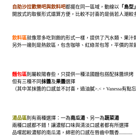
自助沙拉歡樂吧與飲料吧
都擺在同一區域，動線以
「島型
開放式的取餐形式還算方便，比較不討喜的是倘若人潮較
飲料區
就像眾多吃到飽的形式一樣，提供了汽水類、果汁
另外一邊則是熱飲區，包含咖啡、紅綠茶包等，平價的茶飲
麵包區
則屬較陽春些，只提供一種法國麵包搭配抹醬烘烤
但有三種不同
抹醬
及
果醬
選擇
（其中某抹醬的口感並不討喜，過油膩>.<，Vanessa有點
湯品區
則有兩種選擇：一為
南瓜湯
、另一為
蔬菜湯
兩種口感都不錯！讓濃郁口味與清淡口感者都有所選擇
品嚐起較濃郁的南瓜湯，綿密的口感在唇齒中飄香...........