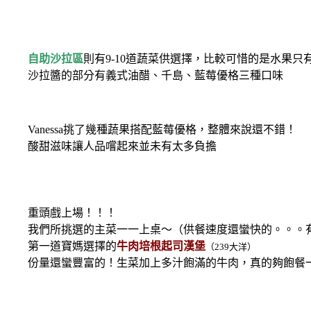
自助沙拉區
則有9-10道蔬菜供選擇，比較可惜的是水果只
沙拉醬的部分有義式油醋、千島、藍莓優格三種口味
Vanessa挑了幾種蔬果搭配藍莓優格，整體來說還不錯！
酸甜滋味讓人品嚐起來並未有太多負擔
重頭戲上場！！！
我們所挑選的主菜一一上桌～（供餐速度還蠻快的。。。
第一道寶媽選擇的
牛肉培根起司漢堡
（239大洋）
份量還蠻豐富的！生菜加上多汁飽滿的牛肉，真的夠飽餐