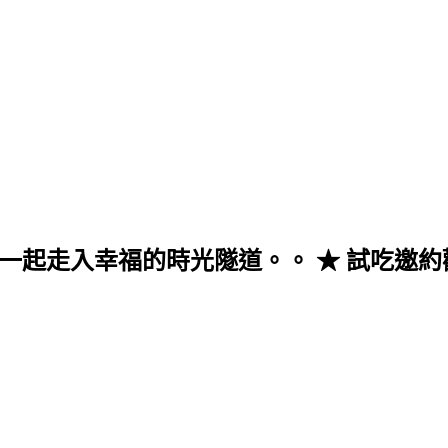
入幸福的時光隧道。。 ★ 試吃邀約歡迎至來信 v