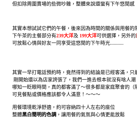
但扣除周圍賣場的些微吵雜，整體來說還蠻有下午悠閒感
其實本想試試它們的午餐，後來因為時間的關係與用餐的
下午茶的主餐部分有
239大洋
及
199大洋
可供選擇，另外的
可放鬆心情與好友一同享受這悠閒的下午時光...........
其實一早打電話預約時，竟然得到的結論是已經客滿，只
剛開始還以為店家誇張了，我們一進去根本就沒有啥人潮
哪知一眨眼時間，真的都客滿了～很多都是家庭聚會的（隔
可見餐點或價格應該都令人滿意！～～～
用餐環境乾淨舒適，約可容納四十人左右的座位
整體
黑白簡明的色調
，讓用餐的氣氛與心情更能放鬆