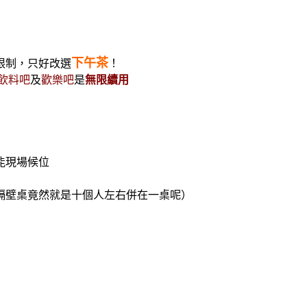
下午茶
限制，只好改選
！
飲料吧
及
歡樂吧
是
無限續用
能現場候位
壁桌竟然就是十個人左右併在一桌呢）