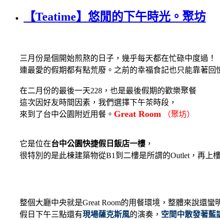
【Teatime】悠閒的下午時光。聚坊
三月份是個開始煎熬的日子，幾乎每天都在忙碌中度過！
連最愛的假期都有點荒廢。之前的幸福食記也只能靠著回憶
在二月份的最後一天228，也是最後假期的歡樂聚餐
這次因好友時間因素，我們選擇下午茶時段，
Great Room
來到了台中公園附近用餐。
（聚坊）
它是位在
台中公園快捷假日飯店一樓
，
很特別的是此棟建築物從B1到二樓是所謂的Outlet，再上
整個大廳中央就是Great Room的用餐環境，整體來說還蠻
假日下午三點還有
現場薩克斯風
的演奏，
空間中散發著藍