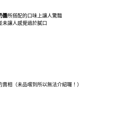
奶醬
所搭配的口味上讓人驚豔
未讓人感覺過於膩口
的賣相（未品嚐到所以無法介紹囉！）