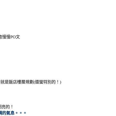
慢慢PO文
樓就是飯店樓層規劃(還蠻特別的！)
明亮的！
調的氣息。。。