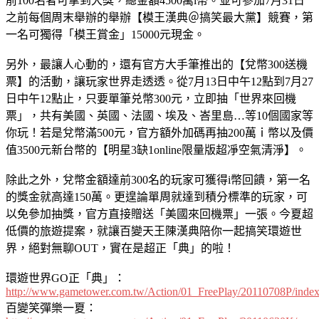
前100名者可拿到大獎，總金額4500萬i幣。並可參加7月31日
之前每個周末舉辦的舉辦【模王漢典＠搞笑最大黨】競賽，第
一名可獨得「模王賞金」15000元現金。
另外，最讓人心動的，還有官方大手筆推出的【兌幣300送機
票】的活動，讓玩家世界走透透。從7月13日中午12點到7月27
日中午12點止，只要單筆兑幣300元，立即抽「世界來回機
票」，共有美國、英國、法國、埃及、峇里島…等10個國家等
你玩！若是兌幣滿500元，官方額外加碼再抽200萬ｉ幣以及價
值3500元新台幣的【明星3缺1online限量版超凈空氣清淨】。
除此之外，兌幣金額達前300名的玩家可獲得i幣回饋，第一名
的獎金就高達150萬。更遑論單周就達到積分標準的玩家，可
以免參加抽獎，官方直接贈送「美國來回機票」一張。今夏超
低價的旅遊提案，就讓百變天王陳漢典陪你一起搞笑環遊世
界，絕對無聊OUT，實在是超正「典」的啦！
環遊世界GO正「典」：
http://www.gametower.com.tw/Action/01_FreePlay/20110708P/index
百變笑彈樂一夏：