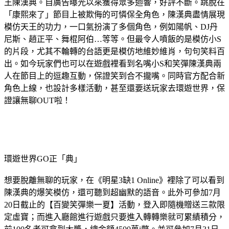
王陳漢典。自廣告曝光以來獲得眾多迴響，好評不斷。跳脫在
「康熙來了」節目上被欺侮的可憐保全角色，陳漢典盡情展現
模仿天王的功力，一口氣扮演了多個角色，例如陽帆、DJ丹
尼斯、趙正平、舞棍阿伯…等等。但最令人噴飯的是模仿小S
的片段，尤其不輪轉的台語更是模仿地維妙維肖，句句笑料百
出。如今玩家們也可以在遊戲裡看到名嘴小S和笑彈陳漢典兩
人在節目上的逗趣互動，保證笑到合不攏嘴。同時官方配合新
角色上線，也設計多樣活動，甚至還要送玩家去環遊世界，保
證讓無聊OUT啦！
環遊世界GO正「典」
想要脫離無聊的玩家，在《明星3缺1 Online》裡除了可以看到
陳漢典的爆笑模仿，還可聽到超幽默的語音。此外可參加7月
20日截止的【百變笑彈樂一夏】活動，登入即隨機贈送三款限
定虛寶；而進入廳館進行遊戲只要進入轉轉樂就可累績積分，