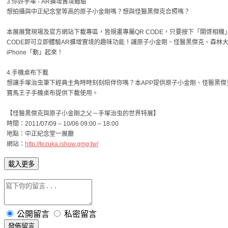
3.你好手塚 - AR擴增實境體驗
想拍攝與中正紀念堂等高的原子小金剛嗎？想與怪醫黑傑克合照嗎？
本展展覽現場及官方網站下載專區，皆規畫專屬QR CODE，只要按下「開啓相機
CODE即可立即體驗AR擴增實境的趣味功能！讓原子小金剛、怪醫黑傑克、森林
iPhone「動」起來！
4.手機桌布下載
想讓手塚治虫筆下經典主角時時刻刻陪伴你嗎？本APP提供原子小金剛、怪醫黑傑
寶馬王子手機桌布提供下載使用。
【怪醫黑傑克與原子小金剛之父－手塚治虫的世界特展】
時間：2011/07/09 – 10/06 09:00 – 18:00
地點：中正紀念堂一展廳
網站：
http://tezuka.ishow.gmg.tw/
載入更多
公開留言
私密留言
發佈留言