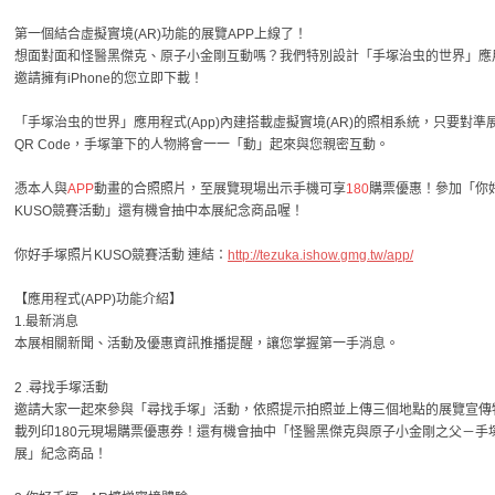
第一個結合虛擬實境(AR)功能的展覽APP上線了！
想面對面和怪醫黑傑克、原子小金剛互動嗎？我們特別設計「手塚治虫的世界」應用程
邀請擁有iPhone的您立即下載！
「手塚治虫的世界」應用程式(App)內建搭載虛擬實境(AR)的照相系統，只要對準
QR Code，手塚筆下的人物將會一一「動」起來與您親密互動。
憑本人與
APP
動畫的合照照片，至展覽現場出示手機可享
180
購票優惠！參加「你
KUSO競賽活動」還有機會抽中本展紀念商品喔！
你好手塚照片KUSO競賽活動 連結：
http://tezuka.ishow.gmg.tw/app/
【應用程式(APP)功能介紹】
1.最新消息
本展相關新聞、活動及優惠資訊推播提醒，讓您掌握第一手消息。
2 .尋找手塚活動
邀請大家一起來參與「尋找手塚」活動，依照提示拍照並上傳三個地點的展覽宣傳
載列印180元現場購票優惠券！還有機會抽中「怪醫黑傑克與原子小金剛之父－手
展」紀念商品！