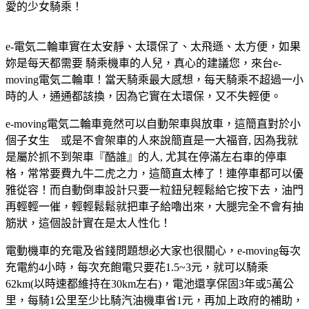
愛的少女騎乘！
e-電気二輪車實在太安靜、太環保了、太飛遜、太方便，如果
妳是每天都需要 騎乘機車的人兒，真心的建議您，來台e-
moving電気二輪車！當天騎乘最大感想，每天騎乘不超過一小
時的人，通通都該換，因為它實在太環保，又不失輕便。
e-moving電気二輪車竟然可以自動架車與放車，這簡直對於小
個子女生 或是不會架車的人來說簡直是一大福音, 因為我就
是屬於抓不到架車『酷誰』的人, 尤其在停滿左右車的停車
格，常常要費九牛二虎之力，這簡直太棒了！連停車都可以優
雅從容！而自動倒車設計只要一粒鈕兒輕鬆給它按下去，油門
再輕輕一催，輕輕鬆鬆就把車子給嚕出來，大腿完全不會有抽
筋狀，這個設計實在是太人性化！
電動機車的充電及省錢問題想必大家也很關心，e-moving每次
充電約4小時，每次充飽電只要花1.5~3元，就可以騎乘
62km(以時速都維持在30km左右)，電池還享保固3年或5萬公
里，每騎1公里至少比騎汽油機車省1元，再加上政府的補助，