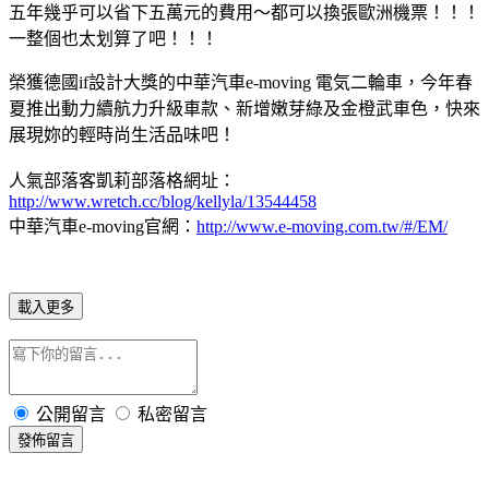
五年幾乎可以省下五萬元的費用～都可以換張歐洲機票！！！
一整個也太划算了吧！！！
榮獲德國if設計大獎的中華汽車e-moving 電気二輪車，今年春
夏推出動力續航力升級車款、新增嫩芽綠及金橙武車色，快來
展現妳的輕時尚生活品味吧！
人氣部落客凱莉部落格網址
：
http://www.wretch.cc/blog/kellyla/13544458
中華汽車e-moving官網
：
http://www.e-moving.com.tw/#/EM/
載入更多
公開留言
私密留言
發佈留言