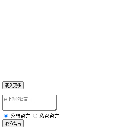
「衷晟越」醫師專訪~如何減出易瘦好體質
減重權威「衷晟越」醫師專訪
打造易瘦好體質 需量身規劃
第一種：「暴食型肥胖」體質
第二種：「壓力型肥胖」體質
第三種：「水腫型肥胖」體質
第四種：「小腹型肥胖」體質
新森中醫、永森中醫關心您
詳情：http://www.christmaswoods.com.tw/news/
「衷晟越」、中醫減重、減肥、新森中醫、永森中醫、肥胖、瘦身
載入更多
公開留言
私密留言
發佈留言