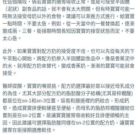
在這個階段，倘若寶寶的腸胃吸收正常，或是可接受半固體
（泥狀）副食品的話，就不會有太大問題，但有時寶寶可能一
時無法接受母奶以外的食物，建議可以漸進方式進行，給寶寶
一點時間，不要太急，例如，從一天當中的一餐替換起，逐漸
變成兩、三餐，銜接期時間長短因寶寶的接受狀態而定，不要
太心急。
此外，如果寶寶對配方奶的接受度不佳，也可以先從每天的下
午茶點心開始，將配方奶摻入半固體副食品中，像是香蕉泥中
的水，就用配方奶來替代，變成香蕉奶，漸漸的寶寶可能就會
接受。
醫師提醒，寶寶的嘴很挑，配方奶選擇最好是以接近母乳成分
的為佳，尤其大部分配方奶的脂肪酸分子結構(尤其是棕櫚酸)
都是位在sn-1和sn-3位置，容易和腸道裡的鈣結合，形成鈣
皂，造成寶寶排便較硬甚至便秘，而母乳的脂肪棕櫚酸鏈結位
置則是在sn-2位置，是讓寶寶腸胃吸收較好且排便順暢的主
因，因此建議可選擇脂肪酸同樣在sn-2位置的配方奶，讓寶寶
腸胃在銜接期適應較佳。