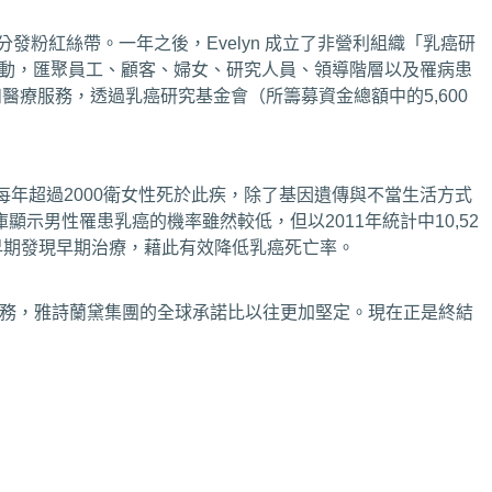
粉紅絲帶。一年之後，Evelyn 成立了非營利組織「乳癌研
n 引發了一場運動，匯聚員工、顧客、婦女、研究人員、領導階層以及罹病患
醫療服務，透過乳癌研究基金會（所籌募資金總額中的5,600
年超過2000衛女性死於此疾，除了基因遺傳與不當生活方式
男性罹患乳癌的機率雖然較低，但以2011年統計中10,52
早期發現早期治療，藉此有效降低乳癌死亡率。
療服務，雅詩蘭黛集團的全球承諾比以往更加堅定。現在正是終結