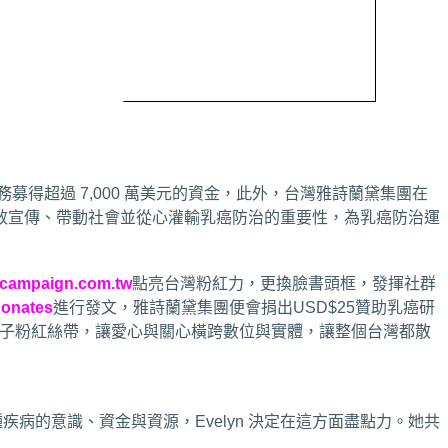
募得超過 7,000 萬美元的資金，此外，台灣雅詩蘭黛集團在
有效宣傳、帶動社會並從心灌輸乳癌防治的重要性，為乳癌防治運
campaign.com.tw
點亮台灣粉紅力，更換臉書頭框，發揮社群
onates
進行發文，雅詩蘭黛集團便會捐出USD$25贊助乳癌研
取電子粉紅絲帶，讓愛心與關心橫跨數位與實體，讓整個台灣都散
種疾病的意識、資金與資源，Evelyn 決定在這方面盡點力。她共