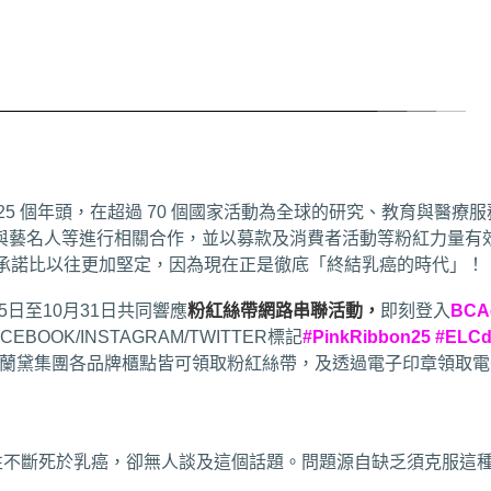
 個年頭，在超過 70 個國家活動為全球的研究、教育與醫療服務
業與藝名人等進行相關合作，並以募款及消費者活動等粉紅力量
球承諾比以往更加堅定，因為現在正是徹底「終結乳癌的時代」！
5日至10月31日共同響應
粉紅絲帶網路串聯活動，
即刻登入
BCA
OK/INSTAGRAM/TWITTER標記
#PinkRibbon25 #ELCd
台灣雅詩蘭黛集團各品牌櫃點皆可領取粉紅絲帶，及透過電子印章領
各地的女性不斷死於乳癌，卻無人談及這個話題。問題源自缺乏須克服這