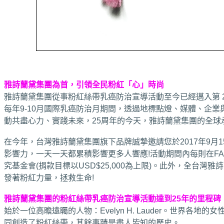
雅詩蘭黛集團為首，引領全民粉紅「心」時尚
雅詩蘭黛集團從事粉紅絲帶乳癌防治宣導活動至今已經邁入第 25
每年9-10月國際乳癌防治月期間，透過地標點燈、媒體、企
動共盡心力、實踐未來，25周年的今天，雅詩蘭黛集團的全
在今年，台灣雅詩蘭黛集團旗下品牌誠摯邀請您於2017年9月1
影響力，一天一天都累積影響更多人響應!活動期間內每則在FACEBO
究基金會(捐款目標以USD$25,000為上限)。此外，全
發著粉紅力量，拯救生命!
雅詩蘭黛集團的粉紅絲帶乳癌防治宣導活動達到25年的里程碑
始於一位高瞻遠矚的人物：Evelyn H. Lauder。世界
同創造了粉紅絲帶，其餘事蹟是盡人皆知的歷史。