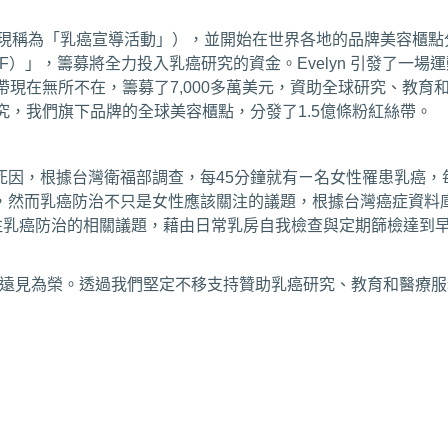
現稱為「乳癌宣導活動」），並開始在世界各地的品牌美容櫃點分發
ion® ，簡稱BCRF）」，籌募將全力投入乳癌研究的資金。Evely
現在無所不在，籌募了7,000多萬美元，資助全球研究、教育和
的研究，我們旗下品牌的全球美容櫃點，分發了1.5億條粉紅絲帶。
因，根據台灣衛福部調查，每45分鐘就有ㄧ名女性罹患乳癌，每
然而乳癌防治不只是女性應該關注的議題，根據台灣癌症資料庫顯示
關注乳癌防治的相關議題，藉由日常乳房自我檢查與定期篩檢達到
與前衛遠見為榮。透過我們堅定不移支持贊助乳癌研究、教育和醫