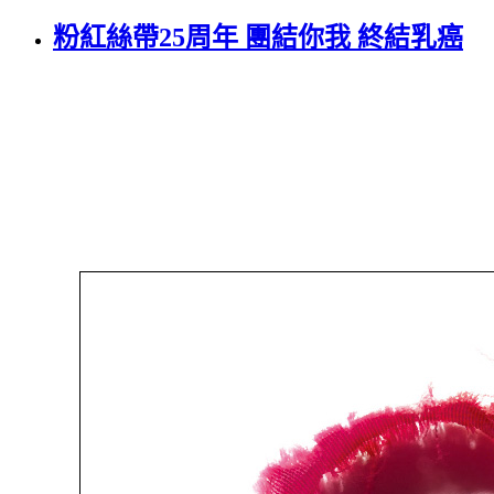
粉紅絲帶25周年 團結你我 終結乳癌