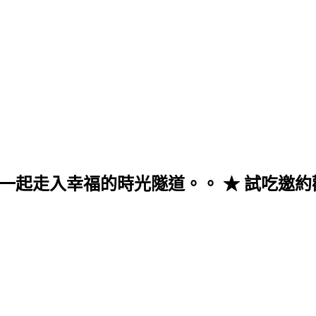
入幸福的時光隧道。。 ★ 試吃邀約歡迎至來信 v