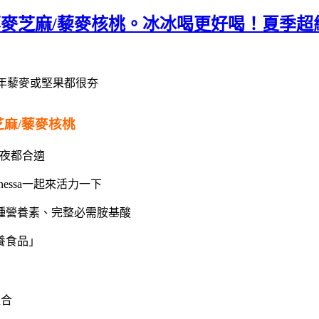
飲-藜麥芝麻/藜麥核桃。冰冰喝更好喝！夏季
年藜麥或堅果都很夯
芝麻/藜麥核桃
夜都合適
essa一起來活力一下
種營養素、完整必需胺基酸
養食品」
組合