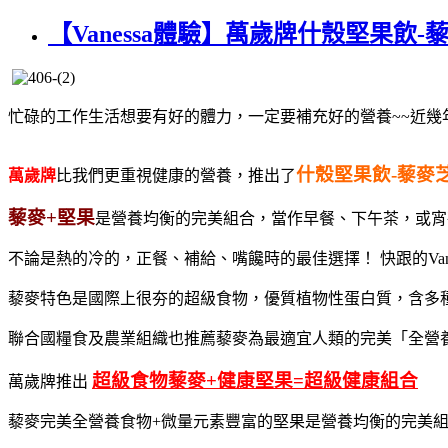
【Vanessa體驗】萬歲牌什殼堅果
忙碌的工作生活想要有好的體力，一定要補充好的營養~~近幾
什殼堅果飲-藜麥
萬歲牌
比我們更重視健康的營養，推出了
藜麥+堅果
是營養均衡的完美組合，當作早餐、下午茶，或宵
不論是熱的冷的，正餐、補給、嘴饞時的最佳選擇！ 快跟的Van
藜麥特色是國際上很夯的超級食物，優質植物性蛋白質，含多
聯合國糧食及農業組織也推薦藜麥為最適宜人類的完美「全營
超級食物藜麥+健康堅果=超級健康組合
萬歲牌推出
藜麥完美全營養食物+微量元素豐富的堅果是營養均衡的完美