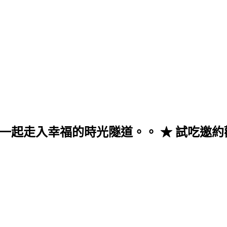
入幸福的時光隧道。。 ★ 試吃邀約歡迎至來信 v