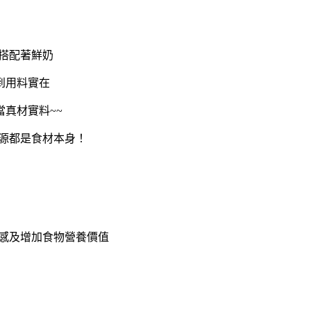
搭配著鮮奶
到用料實在
真材實料~~
源都是食材本身！
感及增加食物營養價值