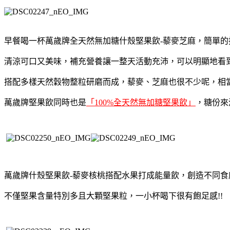
早餐喝一杯萬歲牌全天然無加糖什殼堅果飲-藜麥芝麻，簡單的
清涼可口又美味，補充營養讓一整天活動充沛，可以明顯地看
搭配多樣天然穀物整粒研磨而成，藜麥、芝麻也很不少呢，相當
萬歲牌堅果飲同時也是
「100%全天然無加糖堅果飲」
，糖份來
萬歲牌什殼堅果飲-藜麥核桃搭配水果打成能量飲，創造不同食
不僅堅果含量特別多且大顆堅果粒，一小杯喝下很有飽足感!!