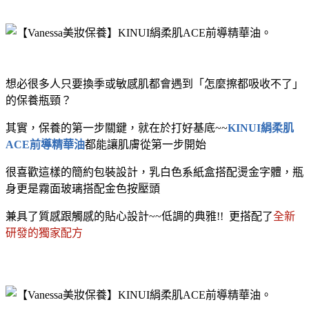
想必很多人只要換季或敏感肌都會遇到「怎麼擦都吸收不了」
的保養瓶頸？
其實，保養的第一步關鍵，就在於打好基底~~
KINUI絹柔肌
ACE前導精華油
都能讓肌膚從第一步開始
很喜歡這樣的簡約包裝設計，乳白色系紙盒搭配燙金字體，瓶
身更是霧面玻璃搭配金色按壓頭
兼具了質感跟觸感的貼心設計~~低調的典雅!! 更搭配了
全新
研發的獨家配方