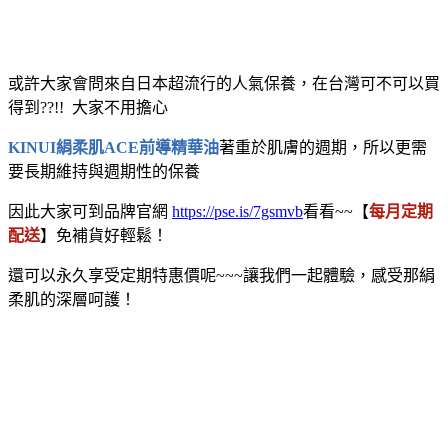
或許大家會問來自日本超流行的人氣保養，在台灣可不可以買
得到??!! 大家不用擔心
KINUI絹柔肌ACE前導精華油
著重於肌膚的週期，所以更需
要長期維持與週期性的保養
因此大家可到品牌官網
https://pse.is/7gsmvb
看看~~【
每月定期
配送
】免補貨好輕鬆！
還可以永久享受定期特惠價呢~~~讓我們一起體驗，感受那絹
柔肌的深層呵護！