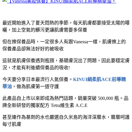
最近開始進入了夏天悶熱的季節，每天肌膚都要接受太陽的曝
曬，加上空氣的髒污更讓肌膚需要多保養
但在擦保養品時，一定很多人有跟Vanessa一樣，肌膚擦上的
保養產品卻無法好好的被吸收
這就是肌膚保養遇到瓶頸，基礎膚況出了問題，因此要穩定膚
況，才能有利後續保養品的吸收!
今天要分享日本最流行人氣保養。
KINUI絹柔肌ACE前導精
華油
，做為肌膚第一道守護
此產品自上市以來即成為熱門話題，銷量突破 500,000 瓶。品
牌全新研發的獨家配方 Tetra維生素 A.C.E
甚至連作為基劑的水也嚴選自久米島的海洋深層水，層層呵護
每寸肌膚