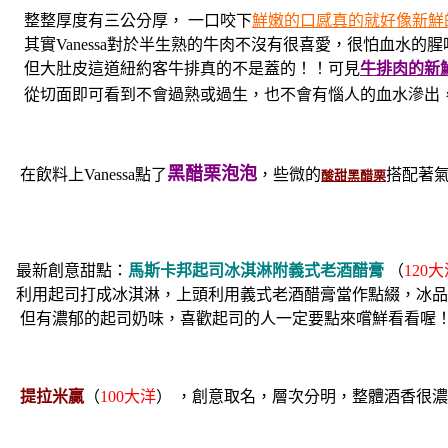
整整厚度有三公分厚， 一口咬下
鮮嫩的口感真的就好像新鮮
其實Vanessa對於半生熟的牛肉不沒有很喜愛，很怕血水的腥
但大肚皮這道紐約客牛排真的不是蓋的！！可見
牛排肉的新
從切面即可看到不會過熟或過生，也不會有惱人的血水滲出
黑醋栗泡泡
在飲料上Vanessa點了
，些微的
搭配著
酸甜黑醋栗
最新創意甜點：
馬斯卡邦起司冰淇淋附義式老酒醋膏
（
120
利用起司打成冰淇淋，上頭利用義式老酒醋膏當作點綴，冰品
但有濃郁的起司奶味，喜歡起司的人一定要點來嚐鮮看看喔
提拉米贏
（
100大洋
） ，創意取名，層次分明，整體酒香很