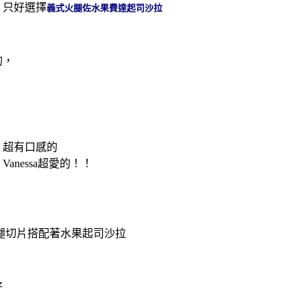
，只好選擇
義式火腿佐水果費達起司沙拉
的，
，超有口感的
nessa超愛的！！
腿切片搭配著水果起司沙拉
好