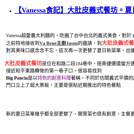
【Vanessa食記】大肚皮義式餐坊。
Vanessa超愛義大利麵的，吃遍了台中台北的義式美食，對於
大肚皮義式餐
之前特地接收到
Va Bene主廚Jason
的邀請，到
對其美味口感念念不忘，這次再一次更替了夏日新菜單，出爐
大肚皮義式餐坊
是位在和路二段184巷中，搭乘捷運還蠻方
接近和平東路轉彎的第一巷子口，很容易找到
Big Pancia
是以
特色的創意料理
著稱，不同於坊間義式平價的
門口立上了超大黑板，主要是張貼近期推出的特色餐點
新的夏日菜單幾乎都全部更替了，開胃菜也很有創意，主餐