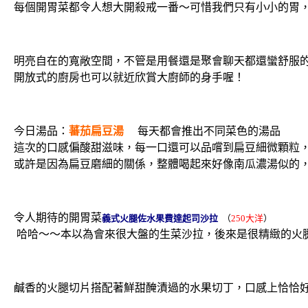
每個開胃菜都令人想大開殺戒一番～可惜我們只有小小的胃
明亮自在的寬敞空間，不管是用餐還是聚會聊天都還蠻舒服
開放式的廚房也可以就近欣賞大廚師的身手喔！
今日湯品：
蕃茄扁豆湯
每天都會推出不同菜色的湯品
這次的口感偏酸甜滋味，每一口還可以品嚐到扁豆細微顆粒
或許是因為扁豆磨細的關係，整體喝起來好像南瓜濃湯似的，Va
令人期待的開胃菜
義式火腿佐水果費達起司沙拉
（
250大洋
）
哈哈～～本以為會來很大盤的生菜沙拉，後來是很精緻的火
鹹香的火腿切片搭配著鮮甜醃漬過的水果切丁，口感上恰恰