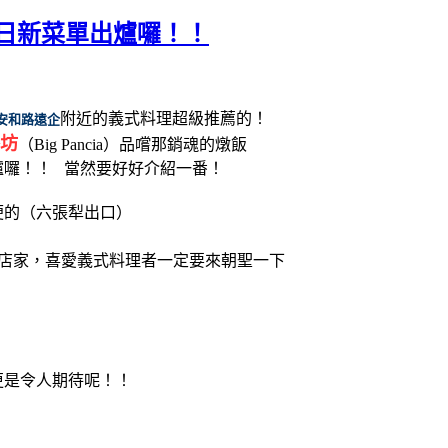
夏日新菜單出爐囉！！
附近的義式料理超級推薦的！
安和路遠企
坊
（Big Pancia）品嚐那銷魂的燉飯
囉！！ 當然要好好介紹一番！
便的（六張犁出口）
店家，喜愛義式料理者一定要來朝聖一下
更是令人期待呢！！