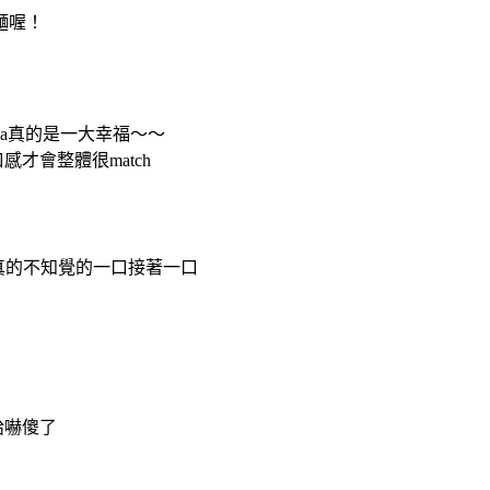
麵喔！
sa真的是一大幸福～～
才會整體很match
真的不知覺的一口接著一口
給嚇傻了