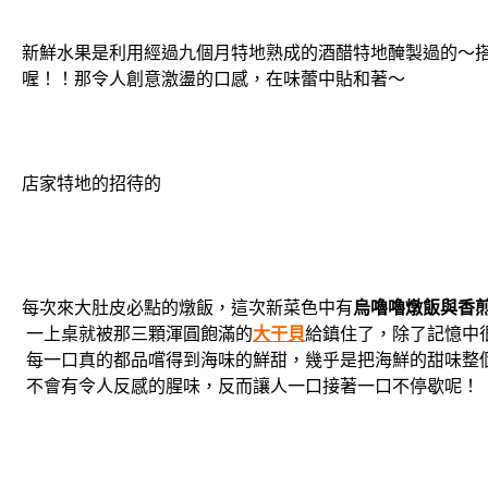
新鮮水果是利用經過九個月特地熟成的酒醋特地醃製過的～
喔！！那令人創意激盪的口感，在味蕾中貼和著～
店家特地的招待的
每次來大肚皮必點的燉飯，這次新菜色中有
烏嚕嚕燉飯與香
一上桌就被那三顆渾圓飽滿的
大干貝
給鎮住了，除了記憶中
每一口真的都品嚐得到海味的鮮甜，幾乎是把海鮮的甜味整
不會有令人反感的腥味，反而讓人一口接著一口不停歇呢！