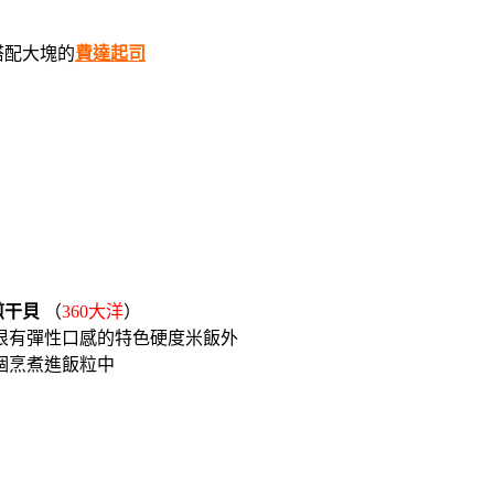
搭配大塊的
費達起司
煎干貝
（
360大洋
）
很有彈性口感的特色硬度米飯外
個烹煮進飯粒中