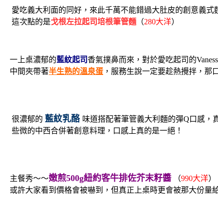
愛吃義大利面的同好，來此千萬不能錯過大肚皮的創意義式
這次點的是
戈根左拉起司培根筆管麵
（
280大洋
）
一上桌濃郁的
藍紋起司
香氣撲鼻而來，對於愛吃起司的Vanes
中間夾帶著
半生熟的溫泉蛋
，服務生說一定要趁熱攪拌，那口感
藍紋乳酪
很濃郁的
味道搭配著筆管義大利麵的彈Q口感，
些微的中西合併著創意料理，口感上真的是一絕！
嫩煎500g紐約客牛排佐芥末籽醬
主餐秀～～
（
990大洋
）
或許大家看到價格會被嚇到，但真正上桌時更會被那大份量