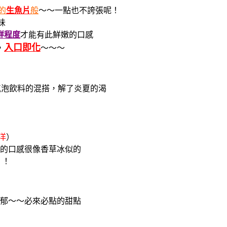
的
生魚片
般
～～一點也不誇張呢！
味
鮮程度
才能有此鮮嫩的口感
入口即化
，
～～～
氣泡飲料的混搭，解了炎夏的渴
大洋
）
的口感很像香草冰似的
！！
濃郁～～必來必點的甜點