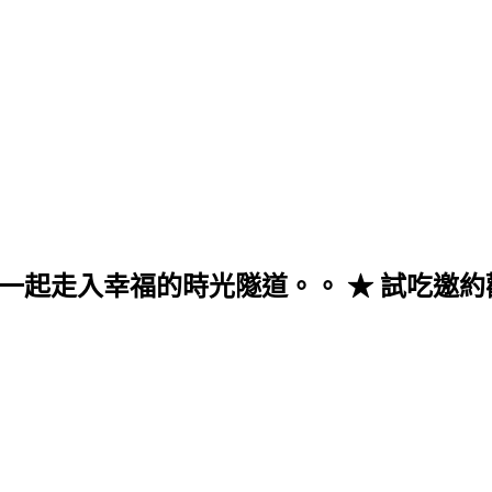
入幸福的時光隧道。。 ★ 試吃邀約歡迎至來信 v